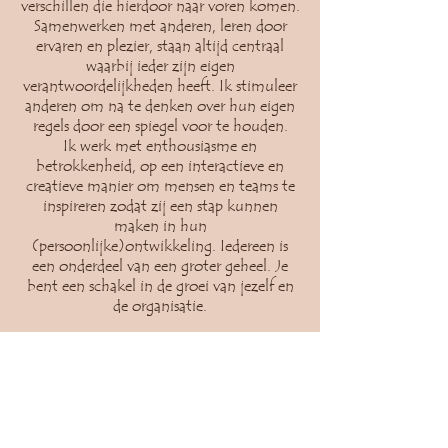
verschillen die hierdoor naar voren komen.
Samenwerken met anderen, leren door
ervaren en plezier, staan altijd centraal
waarbij ieder zijn eigen
verantwoordelijkheden heeft.
Ik stimuleer
anderen om na te denken over hun eigen
regels door een spiegel voor te houden.
Ik werk met enthousiasme en
betrokkenheid, op een interactieve en
creatieve manier om mensen en teams te
inspireren zodat zij een stap kunnen
maken in hun
(persoonlijke)ontwikkeling. Iedereen is
een onderdeel van een groter geheel. Je
bent een schakel in de groei van jezelf en
de organisatie.
Als je precies kan zijn wie je bent en kan
doen wat je het liefste doet,
dan kan het niet anders dan dat je gaat
excelleren. Ook als dat moet
passen binnen bepaalde kaders. De
zoektocht daar naar toe, is de